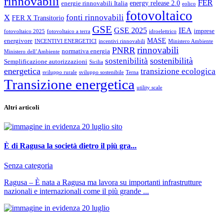
rinnovabili
FER
energy release 2.0
energie rinnovabili Italia
eolico
fotovoltaico
X
fonti rinnovabili
FER X Transitorio
GSE
GSE 2025
IEA
imprese
fotovoltaico 2025
fotovoltaico a terra
idroelettrico
MASE
energivore
INCENTIVI ENERGETICI
incentivi rinnovabili
Ministero Ambiente
rinnovabili
PNRR
normativa energia
Ministero dell’Ambiente
sostenibilità
sostenibilità
Semplificazione autorizzazioni
Sicilia
energetica
transizione ecologica
sviluppo rurale
sviluppo sostenibile
Terna
Transizione energetica
utility scale
Altri articoli
È di Ragusa la società dietro il più gra...
Senza categoria
Ragusa – È nata a Ragusa ma lavora su importanti infrastrutture
nazionali e internazionali come il più grande ...