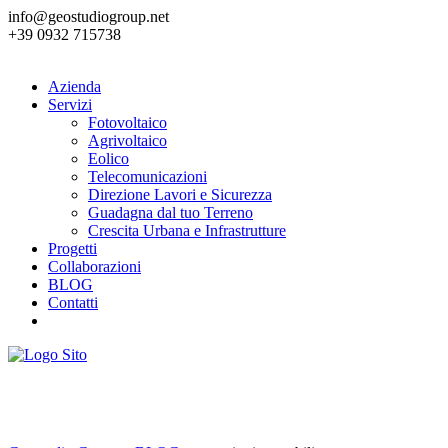
info@geostudiogroup.net
+39 0932 715738
Azienda
Servizi
Fotovoltaico
Agrivoltaico
Eolico
Telecomunicazioni
Direzione Lavori e Sicurezza
Guadagna dal tuo Terreno
Crescita Urbana e Infrastrutture
Progetti
Collaborazioni
BLOG
Contatti
energie rinnovabili