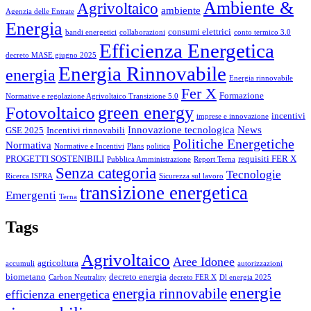
Ambiente &
Agrivoltaico
ambiente
Agenzia delle Entrate
Energia
consumi elettrici
bandi energetici
collaborazioni
conto termico 3.0
Efficienza Energetica
decreto MASE giugno 2025
Energia Rinnovabile
energia
Energia rinnovabile
Fer X
Formazione
Normative e regolazione Agrivoltaico Transizione 5.0
green energy
Fotovoltaico
incentivi
imprese e innovazione
Innovazione tecnologica
News
GSE 2025
Incentivi rinnovabili
Politiche Energetiche
Normativa
Normative e Incentivi
Plans
politica
PROGETTI SOSTENIBILI
requisiti FER X
Pubblica Amministrazione
Report Terna
Senza categoria
Tecnologie
Ricerca ISPRA
Sicurezza sul lavoro
transizione energetica
Emergenti
Terna
Tags
Agrivoltaico
Aree Idonee
agricoltura
accumuli
autorizzazioni
biometano
decreto energia
Carbon Neutrality
decreto FER X
Dl energia 2025
energie
energia rinnovabile
efficienza energetica