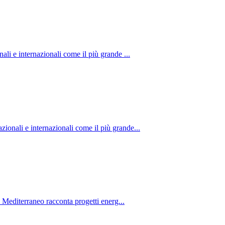
li e internazionali come il più grande ...
onali e internazionali come il più grande...
o Mediterraneo racconta progetti energ...