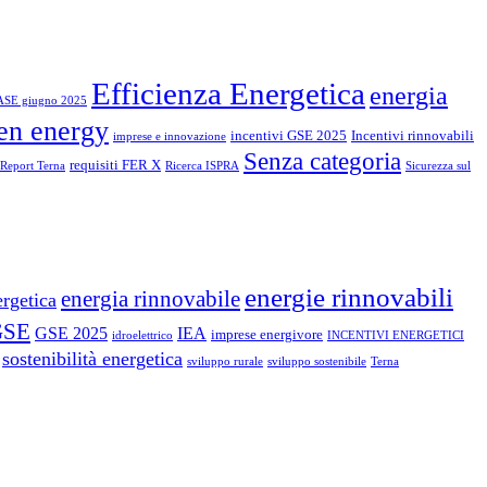
Efficienza Energetica
energia
ASE giugno 2025
en energy
incentivi GSE 2025
Incentivi rinnovabili
imprese e innovazione
Senza categoria
requisiti FER X
Report Terna
Ricerca ISPRA
Sicurezza sul
energie rinnovabili
energia rinnovabile
ergetica
GSE
GSE 2025
IEA
imprese energivore
idroelettrico
INCENTIVI ENERGETICI
sostenibilità energetica
sviluppo rurale
sviluppo sostenibile
Terna