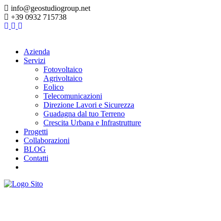
info@geostudiogroup.net
+39 0932 715738
Azienda
Servizi
Fotovoltaico
Agrivoltaico
Eolico
Telecomunicazioni
Direzione Lavori e Sicurezza
Guadagna dal tuo Terreno
Crescita Urbana e Infrastrutture
Progetti
Collaborazioni
BLOG
Contatti
sviluppo rurale