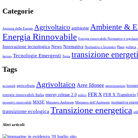
Categorie
Ambiente & E
Agrivoltaico
ambiente
Agenzia delle Entrate
Energia Rinnovabile
Energia rinnovabile Normative e regolazi
Innovazione tecnologica
News
Normativa
Normative e Incentivi
Plans
politica
transizione energet
Tecnologie Emergenti
lavoro
Terna
Tags
Agrivoltaico
Aree Idonee
agricoltura
biome
accumuli
autorizzazioni
FER X
energy release 2.0
FER X Transitorio
energie rinnovabili Italia
eolico
MASE
normativa energ
incentivi rinnovabili
Ministero Ambiente
Ministero dell’Ambiente
Transizione energetica
transizione ecologica
uti
Altri articoli