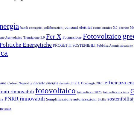
nergia
consumi elettrici
bandi energetici
collaborazioni
conto termico 3.0
decreto M
gre
Fotovoltaico
Fer X
Formazione
one Agrivoltaico Transizione 5.0
Politiche Energetiche
PROGETTI SOSTENIBILI
Pubblica Amministrazione
ica
efficienza en
tano
decreto energia
Carbon Neutrality
decreto FER X
Dl energia 2025
fotovoltaico
fonti rinnovabili
fotovoltaico 2025
fotovoltaico a terra
rinnovabili
PNRR
sostenibilità
ia
Semplificazione autorizzazioni
Sicilia
lity scale