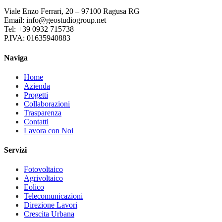
Viale Enzo Ferrari, 20 – 97100 Ragusa RG
Email: info@geostudiogroup.net
Tel: +39 0932 715738
P.IVA: 01635940883
Naviga
Home
Azienda
Progetti
Collaborazioni
Trasparenza
Contatti
Lavora con Noi
Servizi
Fotovoltaico
Agrivoltaico
Eolico
Telecomunicazioni
Direzione Lavori
Crescita Urbana