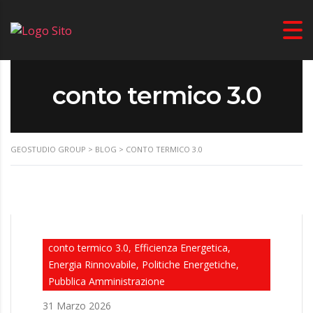
conto termico 3.0
GEOSTUDIO GROUP
>
BLOG
>
CONTO TERMICO 3.0
conto termico 3.0, Efficienza Energetica,
Energia Rinnovabile, Politiche Energetiche,
Pubblica Amministrazione
31 Marzo 2026