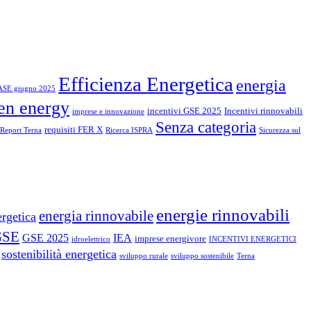
Efficienza Energetica
energia
ASE giugno 2025
en energy
incentivi GSE 2025
Incentivi rinnovabili
imprese e innovazione
Senza categoria
requisiti FER X
Report Terna
Ricerca ISPRA
Sicurezza sul
energie rinnovabili
energia rinnovabile
ergetica
GSE
GSE 2025
IEA
imprese energivore
idroelettrico
INCENTIVI ENERGETICI
sostenibilità energetica
sviluppo rurale
sviluppo sostenibile
Terna