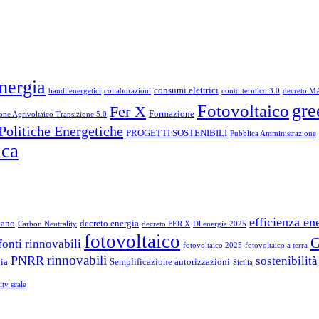
nergia
consumi elettrici
bandi energetici
collaborazioni
conto termico 3.0
decreto M
gre
Fotovoltaico
Fer X
Formazione
one Agrivoltaico Transizione 5.0
Politiche Energetiche
PROGETTI SOSTENIBILI
Pubblica Amministrazione
ica
efficienza en
tano
decreto energia
Carbon Neutrality
decreto FER X
Dl energia 2025
fotovoltaico
fonti rinnovabili
fotovoltaico 2025
fotovoltaico a terra
rinnovabili
PNRR
sostenibilità
ia
Semplificazione autorizzazioni
Sicilia
lity scale