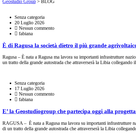
Geostudio Group
>
BLOG
Senza categoria
20 Luglio 2026
Nessun commento
fabiana
È di Ragusa la società dietro il più grande agrivoltaico
Ragusa – È nata a Ragusa ma lavora su importanti infrastrutture nazional
un tratto della grande autostrada che attraverserà la Libia collegando
Senza categoria
17 Luglio 2026
Nessun commento
fabiana
E’ la Geostudiogroup che partecipa oggi alla progetta
RAGUSA – È nata a Ragusa ma lavora su importanti infrastrutture naziona
di un tratto della grande autostrada che attraverserà la Libia collega