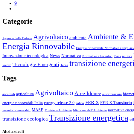
9
Categorie
Ambiente & E
Agrivoltaico
ambiente
Agenzia delle Entrate
Energia Rinnovabile
Energia rinnovabile Normative e regolazi
Innovazione tecnologica
News
Normativa
Normative e Incentivi
Plans
politica
transizione energet
Tecnologie Emergenti
lavoro
Terna
Tags
Agrivoltaico
Aree Idonee
agricoltura
biome
accumuli
autorizzazioni
FER X
energy release 2.0
FER X Transitorio
energie rinnovabili Italia
eolico
MASE
normativa energ
incentivi rinnovabili
Ministero Ambiente
Ministero dell’Ambiente
Transizione energetica
transizione ecologica
uti
Altri articoli